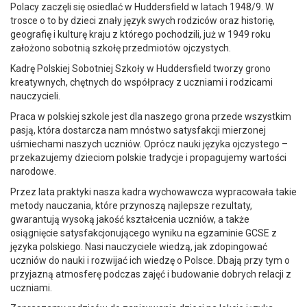
Polacy zaczęli się osiedlać w Huddersfield w latach 1948/9. W
trosce o to by dzieci znały język swych rodziców oraz historię,
geografię i kulturę kraju z którego pochodzili, już w 1949 roku
założono sobotnią szkołę przedmiotów ojczystych.
Kadrę Polskiej Sobotniej Szkoły w Huddersfield tworzy grono
kreatywnych, chętnych do współpracy z uczniami i rodzicami
nauczycieli.
Praca w polskiej szkole jest dla naszego grona przede wszystkim
pasją, która dostarcza nam mnóstwo satysfakcji mierzonej
uśmiechami naszych uczniów. Oprócz nauki języka ojczystego –
przekazujemy dzieciom polskie tradycje i propagujemy wartości
narodowe.
Przez lata praktyki nasza kadra wychowawcza wypracowała takie
metody nauczania, które przynoszą najlepsze rezultaty,
gwarantują wysoką jakość kształcenia uczniów, a także
osiągnięcie satysfakcjonującego wyniku na egzaminie GCSE z
języka polskiego. Nasi nauczyciele wiedzą, jak zdopingować
uczniów do nauki i rozwijać ich wiedzę o Polsce. Dbają przy tym o
przyjazną atmosferę podczas zajęć i budowanie dobrych relacji z
uczniami.