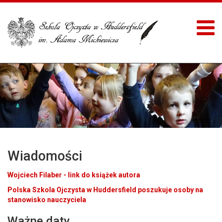
Wiadomości
Wojciech Filaber - link do książek autora
Polska Szkola Ojczysta w Huddersfield poszukuje osoby na
stanowisko nauczyciela
Ważne daty